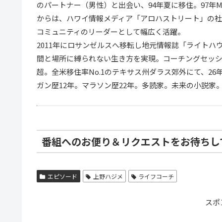
のパートナー（男性）と出会い、94年夏に移住。97年M
からは、ハワイ情報メディア「アロハストリート」の
コミュニティのリーダーとして幅広く活躍。
2011年にロサンゼルスへ移転し地元情報誌「ライトハ
間と場所に縛られない生き方を実現。コーチングセッショ
超。全米移住率No.1のテキサス州ダラス郊外にて、2
ガン歴12年。マラソン歴22年。多読家。未来の小説家
番組へのお便り＆リクエストをお待ちし
エピソード
上野ハジメ
ライフコーチ
スポ