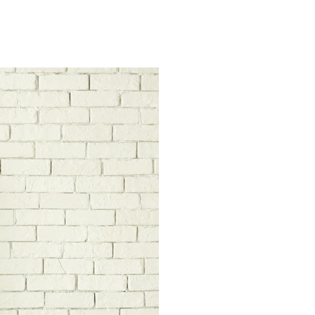
っ
て
く
だ
さ
い。