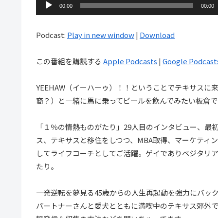
音
00:00
00:00
声
プ
Podcast:
Play in new window
|
Download
レ
ー
この番組を購読する
Apple Podcasts
|
Google Podcast
ヤ
ー
YEEHAW（イーハーゥ）！！ということでテキサス
裔？）と一緒に馬に乗ってビールを飲んでみたい板倉で
「１％の情熱ものがたり」29人目のインタビュー、最
ス、テキサスと移住をしつつ、MBA取得、マーケティ
してライフコーチとしてご活躍。ゲイでありベジタリ
たり。
一発逆転を夢見る45歳からの人生再起動を強力にバッ
パートナーさんと愛犬とともに満喫中のテキサス郊外