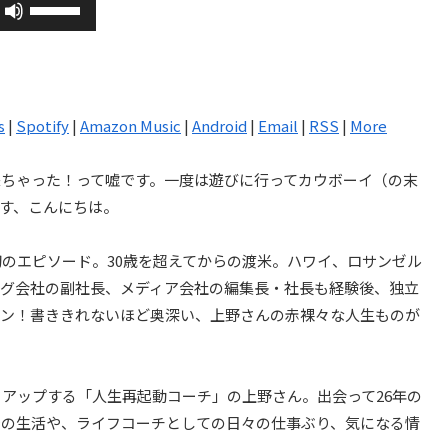
ボ
リ
ュ
ー
ム
s
|
Spotify
|
Amazon Music
|
Android
|
Email
|
RSS
|
More
調
節
に来ちゃった！って嘘です。一度は遊びに行ってカウボーイ（の末
に
す、こんにちは。
は
上
初のエピソード。30歳を超えてからの渡米。ハワイ、ロサンゼル
下
ング会社の副社長、メディア会社の編集長・社長も経験後、独立
矢
アン！書ききれないほど奥深い、上野さんの赤裸々な人生ものが
印
キ
ー
クアップする「人生再起動コーチ」の上野さん。出会って26年の
を
での生活や、ライフコーチとしての日々の仕事ぶり、気になる情
使