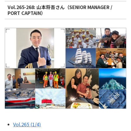
Vol.265-268: 山本将吾さん（SENIOR MANAGER /
PORT CAPTAIN）
Vol.265 (1/4)