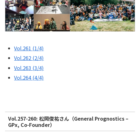
Vol.261 (1/4)
Vol.262 (2/4)
Vol.263 (3/4)
Vol.264 (4/4)
Vol.257-260: 松岡俊祐さん（General Prognostics –
GPx, Co-Founder）