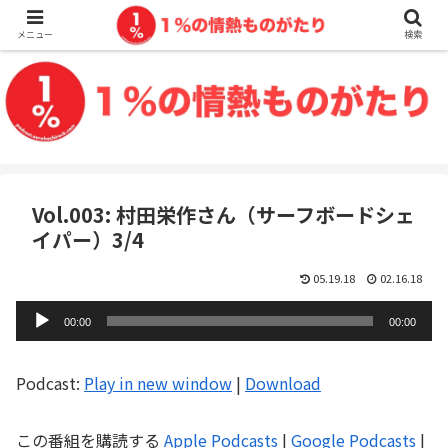
メニュー
検索
Vol.003: 村田栄作さん（サーフボードシェ
イパー）3/4
05.19.18
02.16.18
音
00:00
00:00
声
プ
Podcast:
Play in new window
|
Download
レ
ー
この番組を購読する
Apple Podcasts
|
Google Podcasts
|