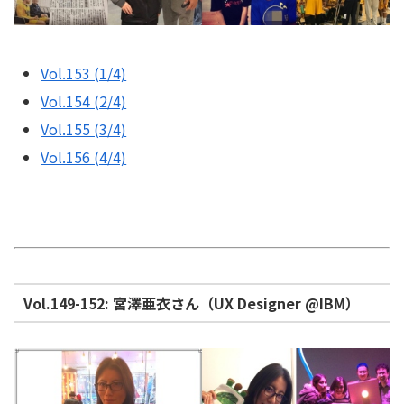
Vol.153 (1/4)
Vol.154 (2/4)
Vol.155 (3/4)
Vol.156 (4/4)
Vol.149-152: 宮澤亜衣さん（UX Designer @IBM）