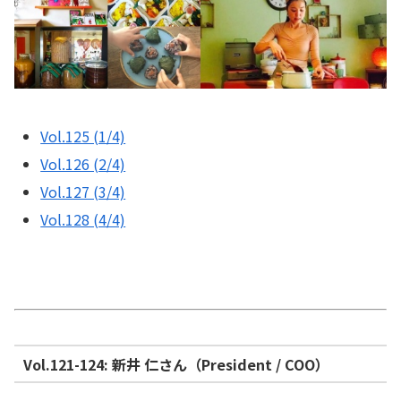
Vol.125 (1/4)
Vol.126 (2/4)
Vol.127 (3/4)
Vol.128 (4/4)
Vol.121-124: 新井 仁さん（President / COO）