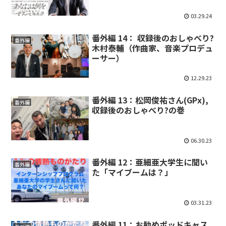
03.29.24
番外編 14： 収録後のおしゃべり?
番外編
木村泰輔（作曲家、音楽プロデュ
ーサー）
12.29.23
番外編 13：松岡俊祐さん(GPx),
番外編
収録後のおしゃべり?の巻
06.30.23
番外編 12：亜細亜大学生に聞い
番外編
た「マイブームは？」
03.31.23
番外編 11：お勧めポッドキャス