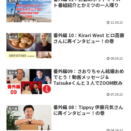
番外編
ト番組紹介とかミツの一人喋り
12.30.22
番外編 10：Kirari West ヒロ斎藤
番外編
さんに再インタビュー！の巻
09.30.22
番外編09：さおりちゃん結婚おめ
番外編
でとう！動画メッセージ＆
Taisukeくんと３人でZOOM飲み
07.29.22
番外編 08：Tippsy 伊藤元気さん
番外編
に再インタビュー！の巻
04.29.22