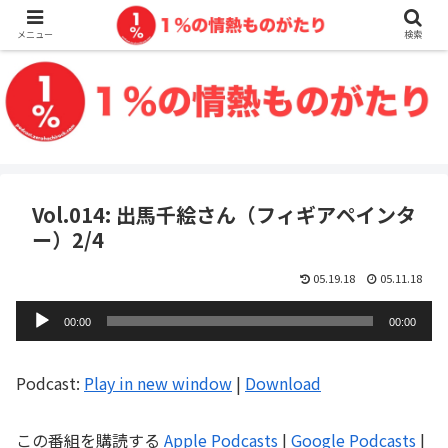
メニュー
検索
Vol.014: 出馬千絵さん（フィギアペインタ
ー）2/4
05.19.18
05.11.18
音
00:00
00:00
声
プ
Podcast:
Play in new window
|
Download
レ
ー
この番組を購読する
Apple Podcasts
|
Google Podcasts
|